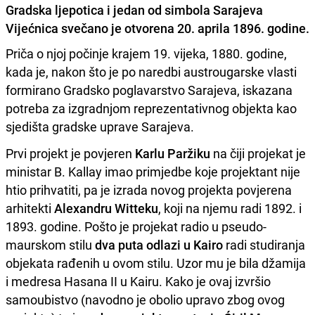
Gradska ljepotica i jedan od simbola Sarajeva
Vijećnica svečano je otvorena 20. aprila 1896. godine.
Priča o njoj počinje krajem 19. vijeka, 1880. godine,
kada je, nakon što je po naredbi austrougarske vlasti
formirano Gradsko poglavarstvo Sarajeva, iskazana
potreba za izgradnjom reprezentativnog objekta kao
sjedišta gradske uprave Sarajeva.
Prvi projekt je povjeren
Karlu Paržiku
na čiji projekat je
ministar B. Kallay imao primjedbe koje projektant nije
htio prihvatiti, pa je izrada novog projekta povjerena
arhitekti
Alexandru Witteku
, koji na njemu radi 1892. i
1893. godine. Pošto je projekat radio u pseudo-
maurskom stilu
dva puta odlazi u Kairo
radi studiranja
objekata rađenih u ovom stilu. Uzor mu je bila džamija
i medresa Hasana II u Kairu. Kako je ovaj izvršio
samoubistvo (navodno je obolio upravo zbog ovog