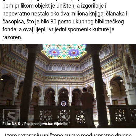
Tom prilikom objekt je uništen, a izgorilo je i
nepovratno nestalo oko dva miliona knjiga, članaka i
časopisa, što je bilo 80 posto ukupnog bibliotečkog
fonda, a ovaj lijepi i vrijedni spomenik kulture je
razoren.
Foto: Dž. K. / Radiosarajevo.ba: Vijećnica
U tom razaranju uništene su sve međuspratne drvene