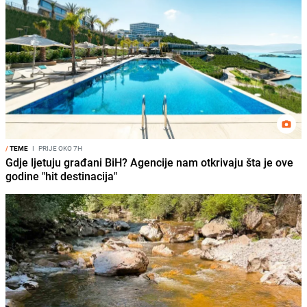
/
TEME
I
PRIJE OKO 7H
Gdje ljetuju građani BiH? Agencije nam otkrivaju šta je ove
godine "hit destinacija"