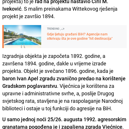
projekta) to je
rad na projektu nastavio Ćiril M.
Iveković
. S malim preinakama Wittekovog rješenja
projekt je završio 1894.
TRENDING
Gdje ljetuju građani BiH? Agencije nam
otkrivaju šta je ove godine "hit destinacija"
Izgradnja objekta je započeta 1892. godine, a
završena 1894. godine, dakle u vrijeme izrade
projekta. Objekt je svečano 1896. godine, kada je
baron Ivan Apel zgradu zvanično predao na korištenje
Gradskom poglavarstvu
. Vijećnica je korištena za
upravne i administrativne svrhe, a, poslije Drugog
svjetskog rata, stavljena je na raspolaganje Narodnoj
biblioteci i ostaje u toj funkciji do agresije na BiH.
U samo jednoj noći 25/26. augusta 1992. agresorskim
granatama pogođena je i zapaljena zgrada Viećnice
.