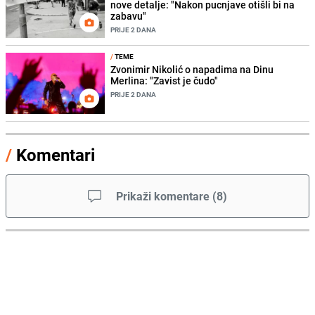
nove detalje: "Nakon pucnjave otišli bi na
zabavu"
PRIJE 2 DANA
/
TEME
Zvonimir Nikolić o napadima na Dinu
Merlina: "Zavist je čudo"
PRIJE 2 DANA
/
Komentari
Prikaži komentare
(
8
)