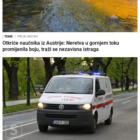
/
TEME
I
PRIJE OKO 9H
Otkriće naučnika iz Austrije: Neretva u gornjem toku
promijenila boju, traži se nezavisna istraga