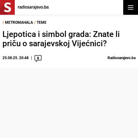
Otvor
/
METROMAHALA
/
TEME
Ljepotica i simbol grada: Znate li
priču o sarajevskoj Vijećnici?
25.08.25. 20:48
Radiosarajevo.ba
8