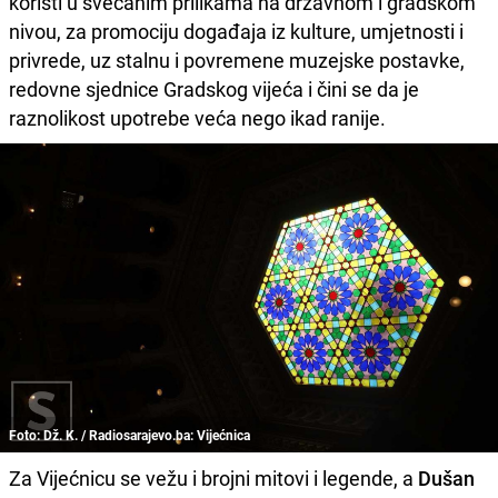
koristi u svečanim prilikama na državnom i gradskom
nivou, za promociju događaja iz kulture, umjetnosti i
privrede, uz stalnu i povremene muzejske postavke,
redovne sjednice Gradskog vijeća i čini se da je
raznolikost upotrebe veća nego ikad ranije.
Foto: Dž. K. / Radiosarajevo.ba: Vijećnica
Za Vijećnicu se vežu i brojni mitovi i legende, a
Dušan