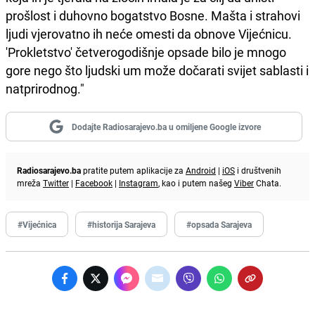
prošlost i duhovno bogatstvo Bosne. Mašta i strahovi
ljudi vjerovatno ih neće omesti da obnove Vijećnicu.
'Prokletstvo' četverogodišnje opsade bilo je mnogo
gore nego što ljudski um može dočarati svijet sablasti i
natprirodnog."
Dodajte Radiosarajevo.ba u omiljene Google izvore
Radiosarajevo.ba
pratite putem aplikacije za
Android
|
iOS
i društvenih
mreža
Twitter
|
Facebook
|
Instagram
, kao i putem našeg
Viber
Chata.
#Vijećnica
#historija Sarajeva
#opsada Sarajeva