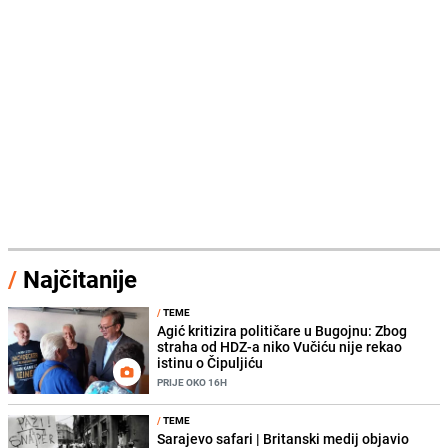
/
Najčitanije
/
TEME
Agić kritizira političare u Bugojnu: Zbog
straha od HDZ-a niko Vučiću nije rekao
istinu o Čipuljiću
PRIJE OKO 16H
/
TEME
Sarajevo safari | Britanski medij objavio