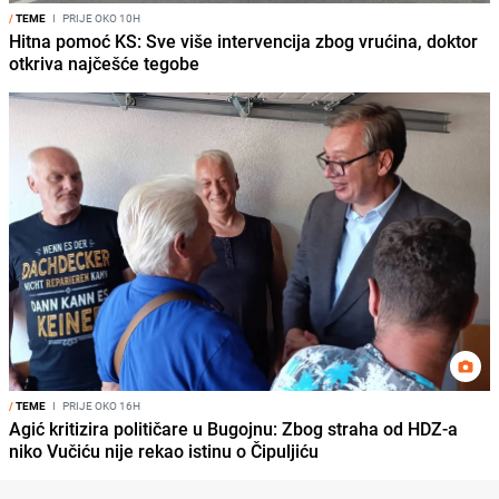
/
TEME
I
PRIJE OKO 10H
Hitna pomoć KS: Sve više intervencija zbog vrućina, doktor
otkriva najčešće tegobe
/
TEME
I
PRIJE OKO 16H
Agić kritizira političare u Bugojnu: Zbog straha od HDZ-a
niko Vučiću nije rekao istinu o Čipuljiću