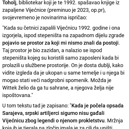
Toholj
, bibliotekar koji je te 1992. spašavao knjige iz
zapaljene Vijećnice (preminuo je 2023, op.pr),
svojevremeno je novinarima ispričao:
"Kada su četnici zapalili Vijećnicu 1992. godine i ona
izgorjela, ispod stepeništa na zapadnom dijelu zgrade
pojavio se prostor za koji mi nismo znali da postoji
.
Taj prostor je bio zazidan, a nalazio se ispod
stepeništa kojeg su koristili samo zaposleni kada bi
prolazili u službene prostorije. On je dosta dublji, kako
vidite izgleda da je ukopan u same temelje i u njega bi
mogao stati veći nadgrobni spomenik. Možda je
Wittek želio da ga tu sahrane, a njegova želja nije
ispoštovana."
U tom tekstu tad je zapisano: "
Kada je počela opsada
Sarajeva, srpski artiljerci sigurno nisu gađali
Vijećnicu zbog legendi o njenom prokletstvu
. Mržnja
koja ih je tjerala na zločin imala je za cilj da uništi