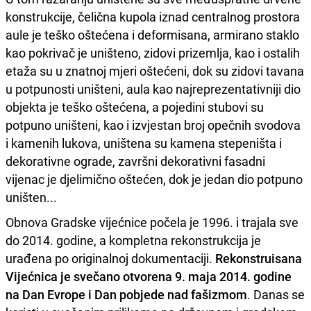
konstrukcije, čelična kupola iznad centralnog prostora
aule je teško oštećena i deformisana, armirano staklo
kao pokrivač je uništeno, zidovi prizemlja, kao i ostalih
etaža su u znatnoj mjeri oštećeni, dok su zidovi tavana
u potpunosti uništeni, aula kao najreprezentativniji dio
objekta je teško oštećena, a pojedini stubovi su
potpuno uništeni, kao i izvjestan broj opečnih svodova
i kamenih lukova, uništena su kamena stepeništa i
dekorativne ograde, završni dekorativni fasadni
vijenac je djelimično oštećen, dok je jedan dio potpuno
uništen...
Obnova Gradske vijećnice počela je 1996. i trajala sve
do 2014. godine, a kompletna rekonstrukcija je
urađena po originalnoj dokumentaciji.
Rekonstruisana
Vijećnica je svečano otvorena 9. maja 2014. godine
na Dan Evrope i Dan pobjede nad fašizmom
. Danas se