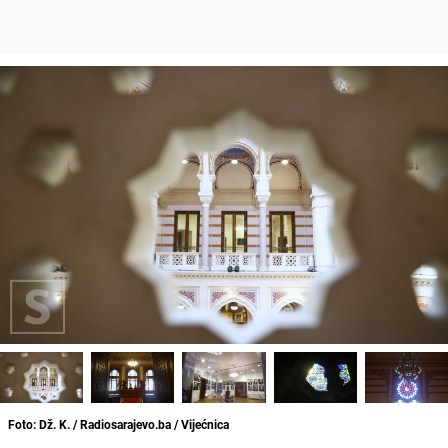
Foto: Dž. K. / Radiosarajevo.ba / Vijećnica