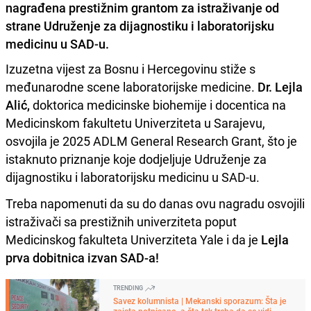
nagrađena prestižnim grantom za istraživanje od
strane Udruženje za dijagnostiku i laboratorijsku
medicinu u SAD‑u.
Izuzetna vijest za Bosnu i Hercegovinu stiže s
međunarodne scene laboratorijske medicine.
Dr. Lejla
Alić,
doktorica medicinske biohemije i docentica na
Medicinskom fakultetu Univerziteta u Sarajevu,
osvojila je 2025 ADLM General Research Grant, što je
istaknuto priznanje koje dodjeljuje Udruženje za
dijagnostiku i laboratorijsku medicinu u SAD‑u.
Treba napomenuti da su do danas ovu nagradu osvojili
istraživači sa prestižnih univerziteta poput
Medicinskog fakulteta Univerziteta Yale i da je
Lejla
prva dobitnica izvan SAD-a!
TRENDING
Savez kolumnista | Mekanski sporazum: Šta je
zaista potpisano, a šta tek treba da se vidi