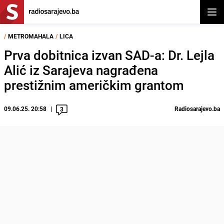
Otvor
/
METROMAHALA
/
LICA
Prva dobitnica izvan SAD-a: Dr. Lejla
Alić iz Sarajeva nagrađena
prestižnim američkim grantom
09.06.25. 20:58
Radiosarajevo.ba
3