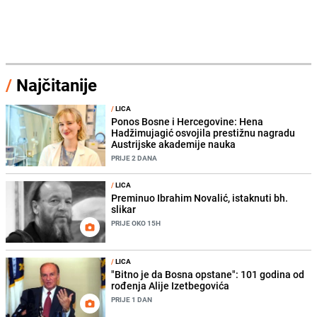
/
Najčitanije
/
LICA
Ponos Bosne i Hercegovine: Hena
Hadžimujagić osvojila prestižnu nagradu
Austrijske akademije nauka
PRIJE 2 DANA
/
LICA
Preminuo Ibrahim Novalić, istaknuti bh.
slikar
PRIJE OKO 15H
/
LICA
"Bitno je da Bosna opstane": 101 godina od
rođenja Alije Izetbegovića
PRIJE 1 DAN