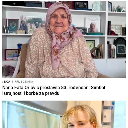
/
LICA
I
PRIJE 2 DANA
Nana Fata Orlović proslavila 83. rođendan: Simbol
istrajnosti i borbe za pravdu