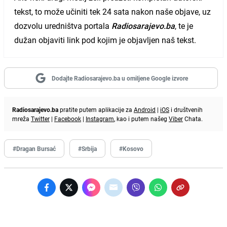
tekst, to može učiniti tek 24 sata nakon naše objave, uz
dozvolu uredništva portala
Radiosarajevo.ba
, te je
dužan objaviti link pod kojim je objavljen naš tekst.
Dodajte Radiosarajevo.ba u omiljene Google izvore
Radiosarajevo.ba
pratite putem aplikacije za
Android
|
iOS
i društvenih
mreža
Twitter
|
Facebook
|
Instagram
, kao i putem našeg
Viber
Chata.
#Dragan Bursać
#Srbija
#Kosovo