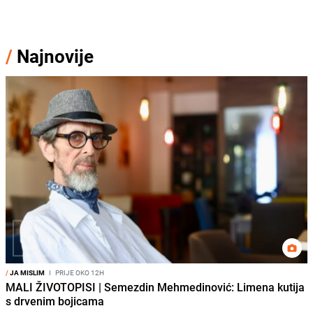
/
Najnovije
/
JA MISLIM
I
PRIJE OKO 12H
MALI ŽIVOTOPISI | Semezdin Mehmedinović: Limena kutija
s drvenim bojicama