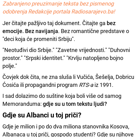
Zabranjeno preuzimanje teksta bez pismenog
odobrenja Redakcije portala Radiosarajevo.ba!
Jer čitajte pažljivo taj dokument. Čitajte ga
bez
emocije. Bez navijanja
. Bez romantične predstave o
"deci koja će promeniti Srbiju".
"Neotuđivi dio Srbije." "Zavetne vrijednosti." "Duhovni
prostor." "Srpski identitet." "Krvlju natopljeno bojno
polje."
Čovjek dok čita, ne zna sluša li Vučića, Šešelja, Dobricu
Ćosića ili propagandni program
RTS-a
iz 1991.
I sad dolazimo do suštine koja boli više od samog
Memoranduma:
gdje su u tom tekstu ljudi?
Gdje su Albanci u toj priči?
Gdje je milion i po do dva miliona stanovnika Kosova,
Albanaca u toj priči, gospodo studenti? Gdje su njihove