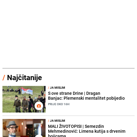
/
Najčitanije
/
JA MISLIM
S ove strane Drine | Dragan
Banjac: Plemenski mentalitet pobijedio
PRIJE OKO 16H
/
JA MISLIM
MALI ŽIVOTOPISI | Semezdin
Mehmedinović: Limena kutija s drvenim
bojicama