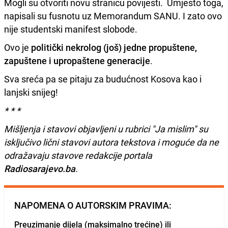
Mogli su otvoriti novu stranicu povijesti. Umjesto toga,
napisali su fusnotu uz Memorandum SANU. I zato ovo
nije studentski manifest slobode.
Ovo je
politički nekrolog (još) jedne propuštene,
zapuštene i upropaštene generacije
.
Sva sreća pa se pitaju za budućnost Kosova kao i
lanjski snijeg!
* * *
Mišljenja i stavovi objavljeni u rubrici "Ja mislim" su
isključivo lični stavovi autora tekstova i moguće da ne
odražavaju stavove redakcije portala
Radiosarajevo.ba
.
NAPOMENA O AUTORSKIM PRAVIMA:
Preuzimanje dijela (maksimalno trećine) ili