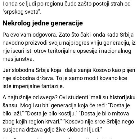
I onda se ljudi po regionu čude zašto postoji strah od
"srpskog sveta".
Nekrolog jedne generacije
Pa evo vam odgovora. Zato što čak i onda kada Srbija
navodno proizvodi svoju najprogresivniju generaciju, iz
nje iscuri isti otrov teritorijalne opsesije i nacionalnog
mesijanstva.
Jer slobodna Srbija koja i dalje sanja Kosovo kao plijen
nije slobodna država. To je samo modifikovano lice
iste imperijalne fantazije.
A najtužnije od svega? Ovi studenti imali su
historijsku
šansu
. Mogli su biti generacija koja će reći: "Dosta je
bilo laži." "Dosta je bilo kostiju." "Dosta je bilo mitova
zbog kojih region krvari." "Kosovo nije srce Srbije nego
susjedna država gdje žive slobodni ljudi."