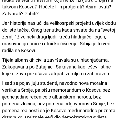
takvom Kosovu? Hoćete li ih protjerati? Asimilovati?
Zatvarati? Pobiti?
Jer historija nas uči da velikosrpski projekti uvijek dođu
do iste tačke. Onog trenutka kada shvate da na "svetoj
zemlji" žive neki drugi ljudi, kreću hladnjače, logori,
masovne grobnice i etničko čišćenje. Srbija je to već
radila na Kosovu.
Tijela albanskih civila završavala su u hladnjačama.
Zakopavana po Batajnici. Sakrivana kao leševi istine
koje država pokušava zatrpati zemljom i zaboravom.
I sad se pojavljuju studenti, navodno nova moralna
vertikala Srbije, pa pišu memorandum o Kosovu bez
ijedne jedine rečenice o albanskom narodu, bez
pomena zločina, bez pomena odgovornosti Srbije, bez
pomena realnosti da je Kosovo međunarodno priznata
država koju priznaje veći dio demokratskog svijeta.