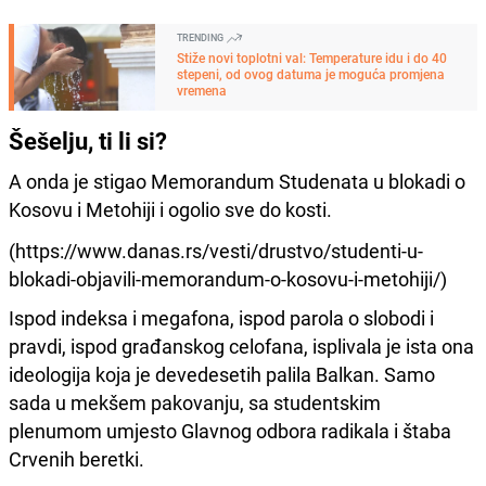
TRENDING
Stiže novi toplotni val: Temperature idu i do 40
stepeni, od ovog datuma je moguća promjena
vremena
Šešelju, ti li si?
A onda je stigao Memorandum Studenata u blokadi o
Kosovu i Metohiji i ogolio sve do kosti.
(https://www.danas.rs/vesti/drustvo/studenti-u-
blokadi-objavili-memorandum-o-kosovu-i-metohiji/)
Ispod indeksa i megafona, ispod parola o slobodi i
pravdi, ispod građanskog celofana, isplivala je ista ona
ideologija koja je devedesetih palila Balkan. Samo
sada u mekšem pakovanju, sa studentskim
plenumom umjesto Glavnog odbora radikala i štaba
Crvenih beretki.