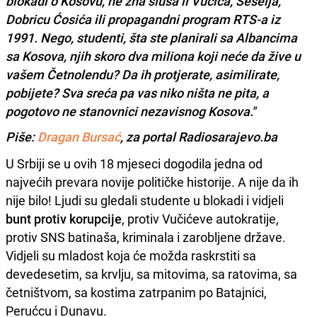
blokadi o Kosovu, ne zna sluša li Vučića, Šešelja,
Dobricu Ćosića ili propagandni program RTS-a iz
1991. Nego, studenti, šta ste planirali sa Albancima
sa Kosova, njih skoro dva miliona koji neće da žive u
vašem Četnolendu? Da ih protjerate, asimilirate,
pobijete? Sva sreća pa vas niko ništa ne pita, a
pogotovo ne stanovnici nezavisnog Kosova."
Piše:
Dragan Bursać
, za portal Radiosarajevo.ba
U Srbiji se u ovih 18 mjeseci dogodila jedna od
najvećih prevara novije političke historije. A nije da ih
nije bilo! Ljudi su gledali studente u blokadi i vidjeli
bunt protiv korupcije
, protiv Vučićeve autokratije,
protiv SNS batinaša, kriminala i zarobljene države.
Vidjeli su mladost koja će možda raskrstiti sa
devedesetim, sa krvlju, sa mitovima, sa ratovima, sa
četništvom, sa kostima zatrpanim po Batajnici,
Perućcu i Dunavu.