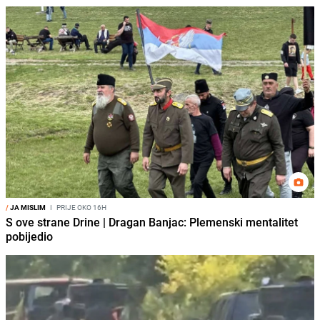
/
JA MISLIM
I
PRIJE OKO 16H
S ove strane Drine | Dragan Banjac: Plemenski mentalitet
pobijedio