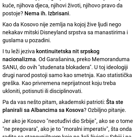
kuće, njihova djeca, njihovi životi, njihovo pravo da
postoje?
Nema ih. Izbrisani
.
Kao da Kosovo nije zemlja na kojoj žive ljudi nego
nekakav mitski Disneyland srpstva sa manastirima i
guslama u pozadini.
I tu leži jeziva
kontinuitetska nit srpskog
nacionalizma
. Od Garašanina, preko Memoranduma
SANU, do ovih "studenata blokadera". U toj ideologiji
drugi narod postoji samo kao smetnja. Kao statistička
greška. Kao privremena neprijatnost koju treba
ukloniti, potisnuti ili disciplinovati.
Pa da vas nešto pitam, akademski patrioti:
Šta ste
planirali sa Albancima sa Kosova
? Ozbiljno pitanje.
Jer ako je Kosovo "neotuđivi dio Srbije", ako se o tome
"ne pregovara", ako je to "moralni imperativ", šta onda
radite sa stanovništvom koje ne želi živjeti u Srbiji i na