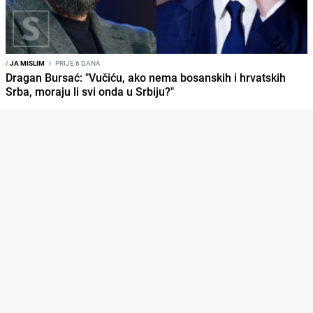
/
JA MISLIM
I
PRIJE 6 DANA
Dragan Bursać: "Vučiću, ako nema bosanskih i hrvatskih
Srba, moraju li svi onda u Srbiju?"