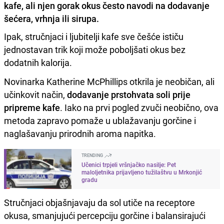
kafe, ali njen gorak okus često navodi na dodavanje
šećera, vrhnja ili sirupa.
Ipak, stručnjaci i ljubitelji kafe sve češće ističu
jednostavan trik koji može poboljšati okus bez
dodatnih kalorija.
Novinarka Katherine McPhillips otkrila je neobičan, ali
učinkovit način,
dodavanje prstohvata soli prije
pripreme kafe
. Iako na prvi pogled zvuči neobično, ova
metoda zapravo pomaže u ublažavanju gorčine i
naglašavanju prirodnih aroma napitka.
TRENDING
Učenici trpjeli vršnjačko nasilje: Pet
maloljetnika prijavljeno tužilaštvu u Mrkonjić
gradu
Stručnjaci objašnjavaju da sol utiče na receptore
okusa, smanjujući percepciju gorčine i balansirajući