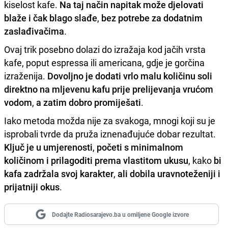
kiselost kafe.
Na taj način napitak može djelovati
blaže i čak blago slađe
,
bez potrebe za dodatnim
zaslađivačima
.
Ovaj trik posebno dolazi do izražaja kod jačih vrsta
kafe, poput espressa ili americana, gdje je gorčina
izraženija.
Dovoljno je dodati vrlo malu količinu soli
direktno na mljevenu kafu prije prelijevanja vrućom
vodom
,
a zatim dobro promiješati
.
Iako metoda možda nije za svakoga, mnogi koji su je
isprobali tvrde da pruža iznenađujuće dobar rezultat.
Ključ je u umjerenosti
,
početi s minimalnom
količinom i prilagoditi prema vlastitom ukusu
, kako
bi
kafa zadržala svoj karakter
,
ali dobila uravnoteženiji i
prijatniji okus
.
Dodajte Radiosarajevo.ba u omiljene Google izvore