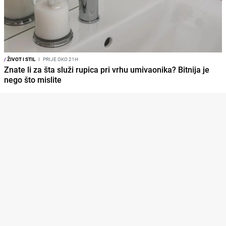
/
ŽIVOT I STIL
I
PRIJE OKO 21H
Znate li za šta služi rupica pri vrhu umivaonika? Bitnija je
nego što mislite