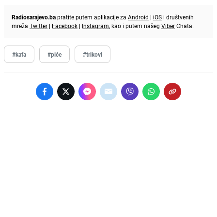
Radiosarajevo.ba
pratite putem aplikacije za
Android
|
iOS
i društvenih
mreža
Twitter
|
Facebook
|
Instagram
, kao i putem našeg
Viber
Chata.
#kafa
#piće
#trikovi