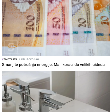
/
ŽIVOT I STIL
I
PRIJE OKO 19H
Smanjite potrošnju energije: Mali koraci do velikih ušteda