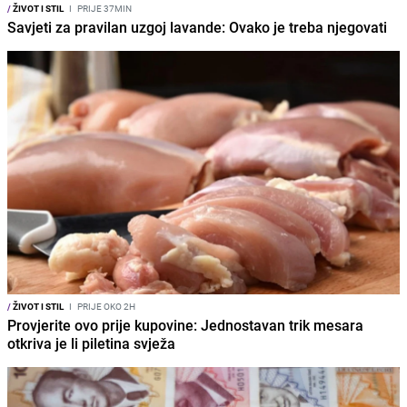
/
ŽIVOT I STIL
I
PRIJE 37MIN
Savjeti za pravilan uzgoj lavande: Ovako je treba njegovati
/
ŽIVOT I STIL
I
PRIJE OKO 2H
Provjerite ovo prije kupovine: Jednostavan trik mesara
otkriva je li piletina svježa