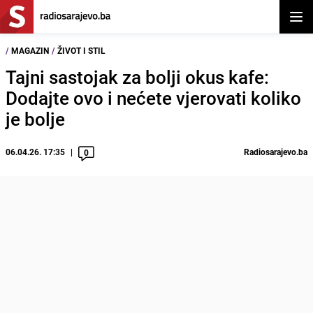
Otvor
/
MAGAZIN
/
ŽIVOT I STIL
Tajni sastojak za bolji okus kafe:
Dodajte ovo i nećete vjerovati koliko
je bolje
06.04.26. 17:35
Radiosarajevo.ba
0