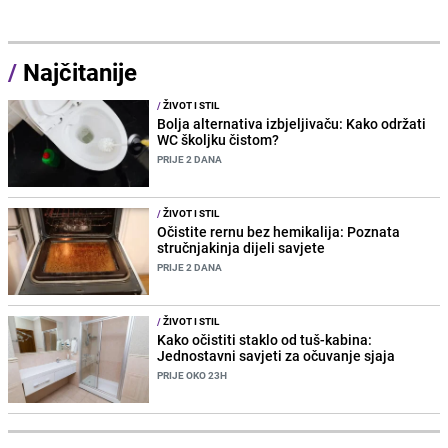
/
Najčitanije
/
ŽIVOT I STIL
Bolja alternativa izbjeljivaču: Kako održati
WC školjku čistom?
PRIJE 2 DANA
/
ŽIVOT I STIL
Očistite rernu bez hemikalija: Poznata
stručnjakinja dijeli savjete
PRIJE 2 DANA
/
ŽIVOT I STIL
Kako očistiti staklo od tuš-kabina:
Jednostavni savjeti za očuvanje sjaja
PRIJE OKO 23H