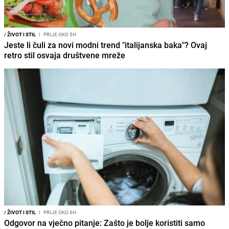
/
ŽIVOT I STIL
I
PRIJE OKO 5H
Jeste li čuli za novi modni trend "italijanska baka"? Ovaj
retro stil osvaja društvene mreže
/
ŽIVOT I STIL
I
PRIJE OKO 6H
Odgovor na vječno pitanje: Zašto je bolje koristiti samo