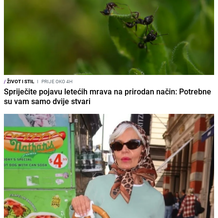
/
ŽIVOT I STIL
I
PRIJE OKO 4H
Spriječite pojavu letećih mrava na prirodan način: Potrebne
su vam samo dvije stvari