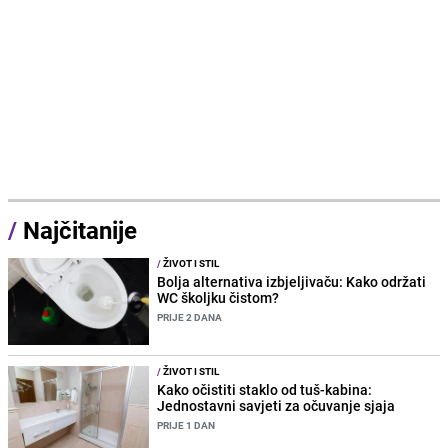
/
Najčitanije
/
ŽIVOT I STIL
Bolja alternativa izbjeljivaču: Kako održati
WC školjku čistom?
PRIJE 2 DANA
/
ŽIVOT I STIL
Kako očistiti staklo od tuš-kabina:
Jednostavni savjeti za očuvanje sjaja
PRIJE 1 DAN