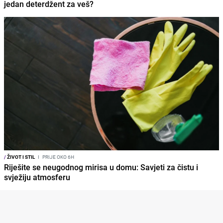
jedan deterdžent za veš?
/
ŽIVOT I STIL
I
PRIJE OKO 6H
Riješite se neugodnog mirisa u domu: Savjeti za čistu i
svježiju atmosferu