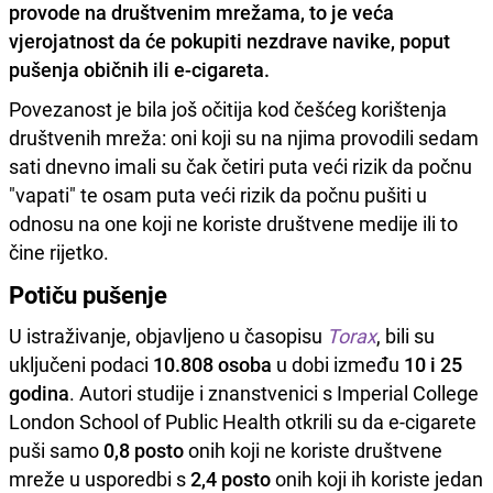
provode na društvenim mrežama, to je veća
vjerojatnost da će pokupiti nezdrave navike, poput
pušenja običnih ili e-cigareta.
Povezanost je bila još očitija kod češćeg korištenja
društvenih mreža: oni koji su na njima provodili sedam
sati dnevno imali su čak četiri puta veći rizik da počnu
"vapati" te osam puta veći rizik da počnu pušiti u
odnosu na one koji ne koriste društvene medije ili to
čine rijetko.
Potiču pušenje
U istraživanje, objavljeno u časopisu
Torax
, bili su
uključeni podaci
10.808 osoba
u dobi između
10 i 25
godina
. Autori studije i znanstvenici s Imperial College
London School of Public Health otkrili su da e-cigarete
puši samo
0,8 posto
onih koji ne koriste društvene
mreže u usporedbi s
2,4 posto
onih koji ih koriste jedan