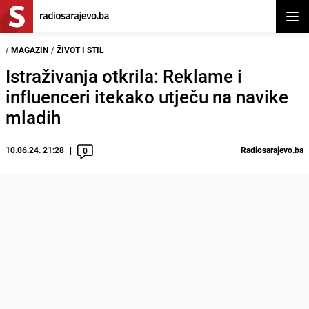
Otvor
/
MAGAZIN
/
ŽIVOT I STIL
Istraživanja otkrila: Reklame i
influenceri itekako utječu na navike
mladih
10.06.24. 21:28
Radiosarajevo.ba
0