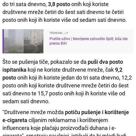
do tri sata dnevno,
3,8 posto
onih koji koriste
društvene mreže četiri do šest sati dnevno te četiri
posto onih koji ih koriste više od sedam sati dnevno.
TRENDING
Pratite uživo | Nevrijeme zahvatilo Split, kiša ide
prema BiH
Što se pušenja tiče, pokazalo se da
puši dva posto
ispitanika
koji ne koriste društvene mreže, čak
9,2
posto
onih koji ih koriste jedan do tri sata dnevno, 12,2
posto onih koji koriste društvene mreže četiri do šest
sati dnevno te 15,7 posto onih koji ih koriste više od
sedam sati dnevno.
"Društvene mreže možda
potiču pušenje i korištenje
e-cigareta
ciljanim reklamama i korištenjem
influencera koje plaćaju proizvođači duhana i e-
cigareta", smatraju naučnici, ističući da bi mladi ljudi