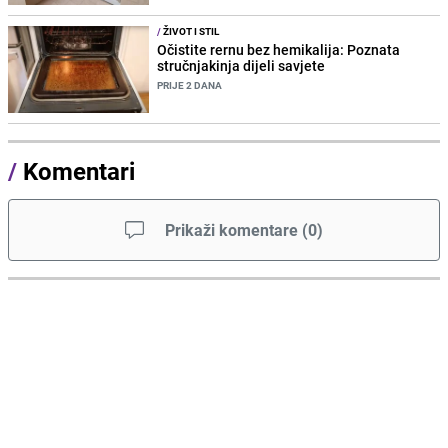
/
ŽIVOT I STIL
Očistite rernu bez hemikalija: Poznata
stručnjakinja dijeli savjete
PRIJE 2 DANA
/
Komentari
Prikaži komentare
(
0
)