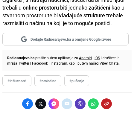
trebali u
online prostoru
biti jednako
zaštićeni
kao u
stvarnom prostoru te bi
vladajuće strukture
trebale
razmisliti o načinu na koji je to moguće postići.
Dodajte Radiosarajevo.ba u omiljene Google izvore
Radiosarajevo.ba
pratite putem aplikacije za
Android
|
iOS
i društvenih
mreža
Twitter
|
Facebook
|
Instagram
, kao i putem našeg
Viber
Chata.
#influenseri
#omladina
#pušenje