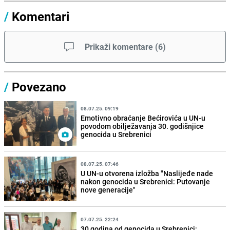
/
Komentari
Prikaži komentare
(
6
)
/
Povezano
08.07.25. 09:19
Emotivno obraćanje Bećirovića u UN-u
povodom obilježavanja 30. godišnjice
genocida u Srebrenici
08.07.25. 07:46
U UN-u otvorena izložba "Naslijeđe nade
nakon genocida u Srebrenici: Putovanje
nove generacije"
07.07.25. 22:24
30 godina od genocida u Srebrenici: