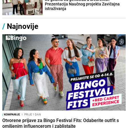
Prezentacija Naučnog projekta Zavičajna
istraživanja
/
Najnovije
/
KOMPANIJE
I
PRIJE 1 DAN
Otvorene prijave za Bingo Festival Fits: Odaberite outfit s
omiljenim influencerom i zablistajte