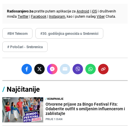
Radiosarajevo.ba
pratite putem aplikacije za
Android
|
iOS
i društvenih
mreža
Twitter
|
Facebook
|
Instagram
, kao i putem našeg
Viber
Chata.
#BH Telecom
#30. godišnjica genocida u Srebrenici
# Potočari - Srebrenica
/
Najčitanije
/
KOMPANIJE
Otvorene prijave za Bingo Festival Fits:
Odaberite outfit s omiljenim influencerom i
zablistajte
PRIJE 1 DAN