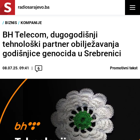
Otvor
/
BIZNIS
/
KOMPANIJE
BH Telecom, dugogodišnji
tehnološki partner obilježavanja
godišnjice genocida u Srebrenici
08.07.25. 09:41
Promotivni tekst
6