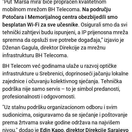
"Put 'Marša mira' biće propraćen kvalitetnom
mobilnom mrežom BH Telecoma.
Na području
Potočara i Memorijalnog centra obezbijedili smo
besplatan Wi-Fi za sve učesnike
. Osigurali smo da svi
tehnički zahtjevi budu ispunjeni, a IP prijenosna mreža
spremna da opsluži sve potrebe događaja,” izjavio je
Dženan Gagula, direktor Direkcije za mrežnu
infrastrukturu BH Telecoma.
BH Telecom već godinama ulaže u razvoj optičke
infrastrukture u Srebrenici, doprinoseći jačanju lokalne
zajednice i očuvanju kolektivnog sjećanja. Tehnička
podrška nije samo servis – to je simbol predanosti,
profesionalnosti i odgovornosti.
"Uz stalnu podršku organizacionom odboru i svim
sudionicima, osiguravamo da se sjećanje i poštovanje
prema žrtvama svake godine održava na najvišem
nivou," dodao je
Edin Kapo, direktor Direkcije Sarajevo