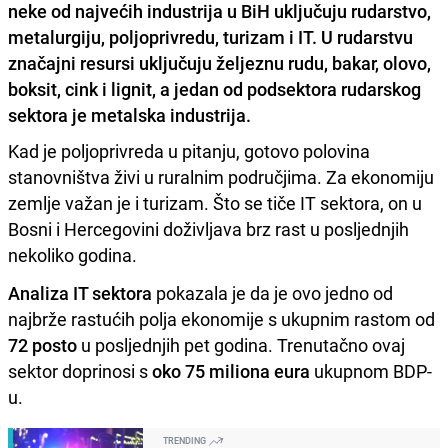
neke od najvećih industrija u BiH uključuju rudarstvo,
metalurgiju, poljoprivredu, turizam i IT. U rudarstvu
značajni resursi uključuju željeznu rudu, bakar, olovo,
boksit, cink i lignit, a jedan od podsektora rudarskog
sektora je metalska industrija.
Kad je poljoprivreda u pitanju, gotovo polovina
stanovništva živi u ruralnim područjima. Za ekonomiju
zemlje važan je i turizam. Što se tiče IT sektora, on u
Bosni i Hercegovini doživljava brz rast u posljednjih
nekoliko godina.
Analiza IT sektora
pokazala je da je ovo jedno od
najbrže rastućih polja ekonomije s ukupnim rastom od
72 posto
u posljednjih pet godina. Trenutačno ovaj
sektor doprinosi s
oko 75 miliona eura
ukupnom BDP-
u.
TRENDING