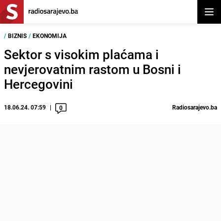
Otvor
/
BIZNIS
/
EKONOMIJA
Sektor s visokim plaćama i
nevjerovatnim rastom u Bosni i
Hercegovini
18.06.24. 07:59
Radiosarajevo.ba
0