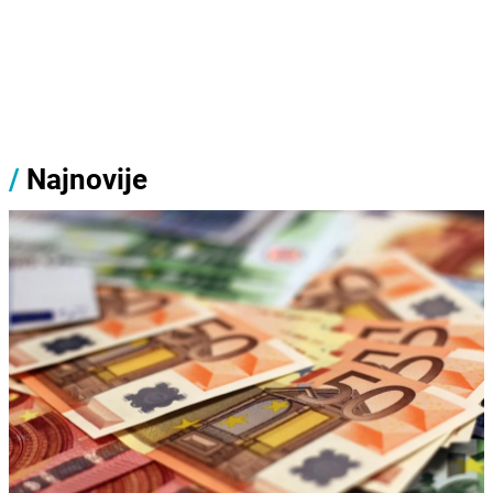
/
Najnovije