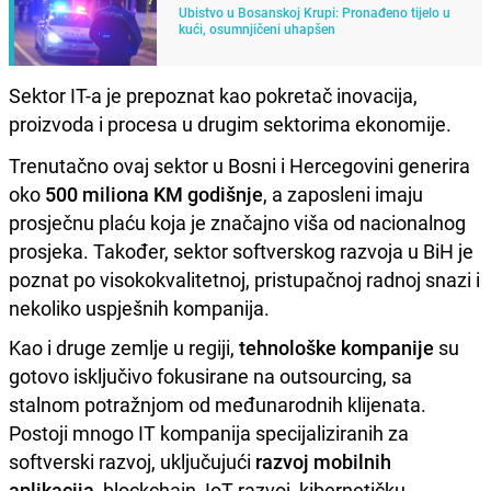
Ubistvo u Bosanskoj Krupi: Pronađeno tijelo u
kući, osumnjičeni uhapšen
Sektor IT-a je prepoznat kao pokretač inovacija,
proizvoda i procesa u drugim sektorima ekonomije.
Trenutačno ovaj sektor u Bosni i Hercegovini generira
oko
500 miliona KM godišnje
, a zaposleni imaju
prosječnu plaću koja je značajno viša od nacionalnog
prosjeka. Također, sektor softverskog razvoja u BiH je
poznat po visokokvalitetnoj, pristupačnoj radnoj snazi i
nekoliko uspješnih kompanija.
Kao i druge zemlje u regiji,
tehnološke kompanije
su
gotovo isključivo fokusirane na outsourcing, sa
stalnom potražnjom od međunarodnih klijenata.
Postoji mnogo IT kompanija specijaliziranih za
softverski razvoj, uključujući
razvoj mobilnih
aplikacija
, blockchain, IoT razvoj, kibernetičku