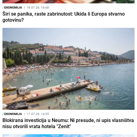
/
EKONOMIJA
I
19.07.26. 16:48
Širi se panika, raste zabrinutost: Ukida li Europa stvarno
gotovinu?
/
EKONOMIJA
I
17.07.26. 14:35
Blokirana investicija u Neumu: Ni presude, ni upis vlasništva
nisu otvorili vrata hotela "Zenit"