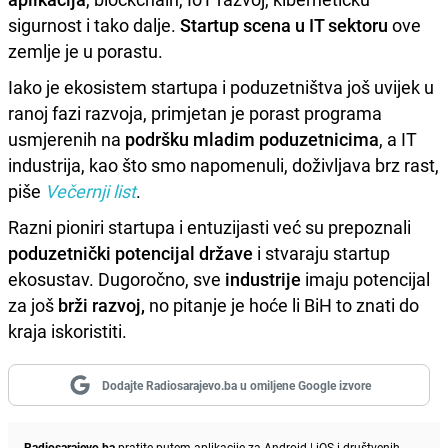
sigurnost i tako dalje.
Startup scena u IT sektoru
ove
zemlje je u porastu.
Iako je ekosistem startupa i poduzetništva još uvijek u
ranoj fazi razvoja, primjetan je porast programa
usmjerenih na
podršku mladim poduzetnicima
, a IT
industrija, kao što smo napomenuli, doživljava brz rast,
piše
Večernji list
.
Razni pioniri startupa i entuzijasti već su prepoznali
poduzetnički potencijal države
i stvaraju startup
ekosustav. Dugoročno, sve
industrije
imaju potencijal
za još
brži razvoj,
no pitanje je hoće li BiH to znati do
kraja iskoristiti.
Dodajte Radiosarajevo.ba u omiljene Google izvore
Radiosarajevo.ba
pratite putem aplikacije za
Android
|
iOS
i društvenih