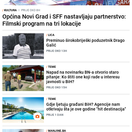
/
KULTURA
I
PRIJE OKO 8H
Općina Novi Grad i SFF nastavljaju partnerstvo:
Filmski program na tri lokacije
/
LICA
Preminuo širokobriješki poduzetnik Drago
Galić
PRIJE OKO 13H
/
TEME
Napad na novinarku BN-a otvorio staro
pitanje: Ko štiti one koji rade u interesu
javnosti u BiH?
PRIJE OKO 15H
/
TEME
Gdje ljetuju građani BiH? Agencije nam
otkrivaju šta je ove godine "hit destinacija"
PRIJE 1 DAN
/
MANJINE.BA