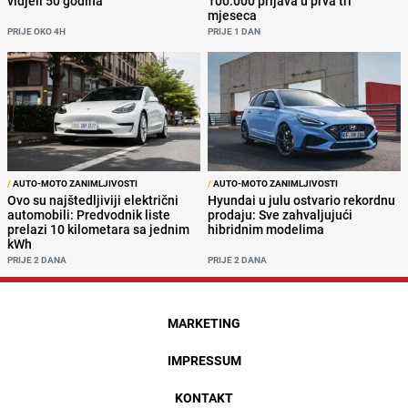
vidjeli 50 godina'
100.000 prijava u prva tri
mjeseca
PRIJE OKO 4H
PRIJE 1 DAN
/
AUTO-MOTO ZANIMLJIVOSTI
/
AUTO-MOTO ZANIMLJIVOSTI
Ovo su najštedljiviji električni
Hyundai u julu ostvario rekordnu
automobili: Predvodnik liste
prodaju: Sve zahvaljujući
prelazi 10 kilometara sa jednim
hibridnim modelima
kWh
PRIJE 2 DANA
PRIJE 2 DANA
MARKETING
IMPRESSUM
KONTAKT