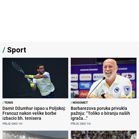
/
Sport
/
TENIS
/
NOGOMET
Damir Džumhur ispao u Poljskoj:
Barbarezova poruka privukla
Francuz nakon velike borbe
pažnju: "Toliko o biranju naših
izbacio bh. tenisera
igrača..."
PRIJE OKO 1H
PRIJE OKO 1H