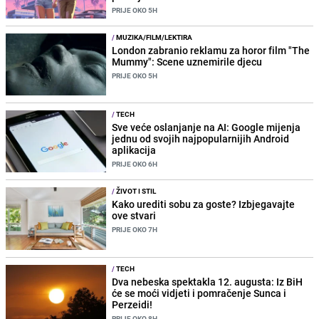
PRIJE OKO 5H
/
MUZIKA/FILM/LEKTIRA
London zabranio reklamu za horor film "The
Mummy": Scene uznemirile djecu
PRIJE OKO 5H
/
TECH
Sve veće oslanjanje na AI: Google mijenja
jednu od svojih najpopularnijih Android
aplikacija
PRIJE OKO 6H
/
ŽIVOT I STIL
Kako urediti sobu za goste? Izbjegavajte
ove stvari
PRIJE OKO 7H
/
TECH
Dva nebeska spektakla 12. augusta: Iz BiH
će se moći vidjeti i pomračenje Sunca i
Perzeidi!
PRIJE OKO 8H