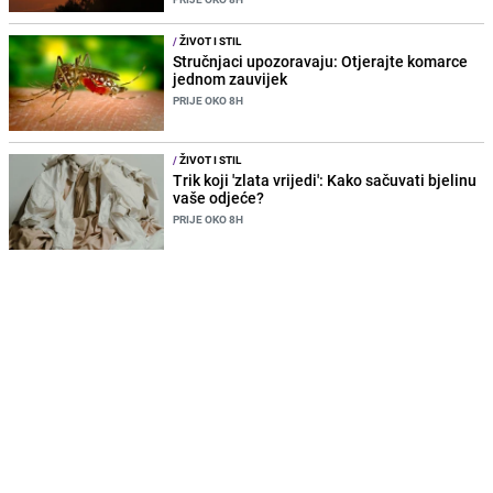
/
ŽIVOT I STIL
Stručnjaci upozoravaju: Otjerajte komarce
jednom zauvijek
PRIJE OKO 8H
/
ŽIVOT I STIL
Trik koji 'zlata vrijedi': Kako sačuvati bjelinu
vaše odjeće?
PRIJE OKO 8H