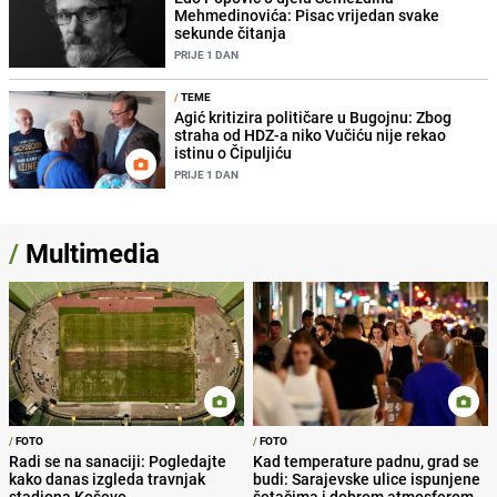
Mehmedinovića: Pisac vrijedan svake
sekunde čitanja
PRIJE 1 DAN
/
TEME
Agić kritizira političare u Bugojnu: Zbog
straha od HDZ-a niko Vučiću nije rekao
istinu o Čipuljiću
PRIJE 1 DAN
/
Multimedia
/
FOTO
/
FOTO
Radi se na sanaciji: Pogledajte
Kad temperature padnu, grad se
kako danas izgleda travnjak
budi: Sarajevske ulice ispunjene
stadiona Koševo
šetačima i dobrom atmosferom