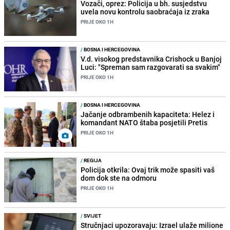
Vozači, oprez: Policija u bh. susjedstvu
uvela novu kontrolu saobraćaja iz zraka
PRIJE OKO 1H
/
BOSNA I HERCEGOVINA
V.d. visokog predstavnika Crishock u Banjoj
Luci: "Spreman sam razgovarati sa svakim"
PRIJE OKO 1H
/
BOSNA I HERCEGOVINA
Jačanje odbrambenih kapaciteta: Helez i
komandant NATO štaba posjetili Pretis
PRIJE OKO 1H
/
REGIJA
Policija otkrila: Ovaj trik može spasiti vaš
dom dok ste na odmoru
PRIJE OKO 1H
/
SVIJET
Stručnjaci upozoravaju: Izrael ulaže milione