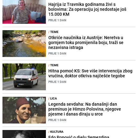
Hajrija iz Travnika godinama živi s
bolovima: Za operaciju joj nedostaje još
15.000 KM
PRIJE 1 DAN
/
TEME
Otkriće naučnika iz Austrije: Neretva u
gornjem toku promijenila boju, traži se
nezavisna istraga
PRIJE 1 DAN
/
TEME
Hitna pomoć KS: Sve više intervencija zbog
vrućina, doktor otkriva najčešće tegobe
PRIJE 1 DAN
/
LICA
Legenda sevdaha: Na današnji dan
preminuo je Himzo Polovina, njegove
pjesme i danas diraju u srce
PRIJE 1 DAN
/
KULTURA
Edo Popović o djelu Semezdina