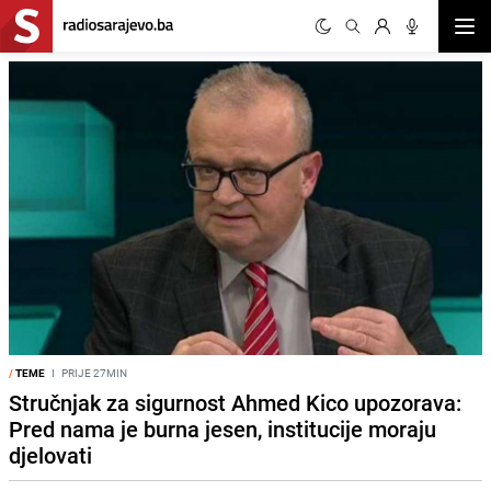
Otvor
Portal Radiosarajevo.ba jedan je od najčitanijih news portala u zem
/
TEME
I
PRIJE 27MIN
Stručnjak za sigurnost Ahmed Kico upozorava:
Pred nama je burna jesen, institucije moraju
djelovati