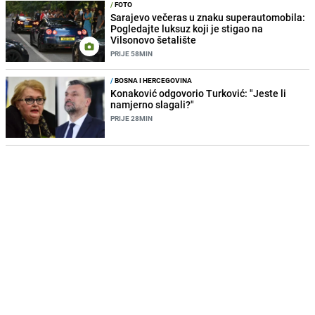
/
FOTO
Sarajevo večeras u znaku superautomobila:
Pogledajte luksuz koji je stigao na
Vilsonovo šetalište
PRIJE 58MIN
/
BOSNA I HERCEGOVINA
Konaković odgovorio Turković: "Jeste li
namjerno slagali?"
PRIJE 28MIN