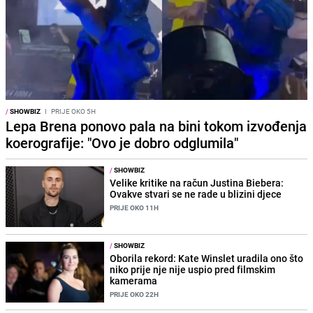
/
SHOWBIZ
I
PRIJE OKO 5H
Lepa Brena ponovo pala na bini tokom izvođenja
koerografije: "Ovo je dobro odglumila"
/
SHOWBIZ
Velike kritike na račun Justina Biebera:
Ovakve stvari se ne rade u blizini djece
PRIJE OKO 11H
/
SHOWBIZ
Oborila rekord: Kate Winslet uradila ono što
niko prije nje nije uspio pred filmskim
kamerama
PRIJE OKO 22H