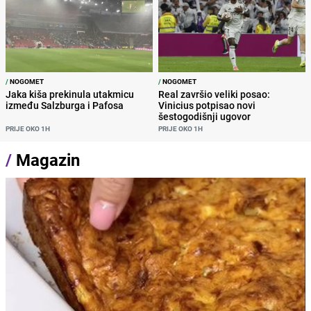
/
NOGOMET
/
NOGOMET
Jaka kiša prekinula utakmicu
Real završio veliki posao:
između Salzburga i Pafosa
Vinicius potpisao novi
šestogodišnji ugovor
PRIJE OKO 1H
PRIJE OKO 1H
/
Magazin