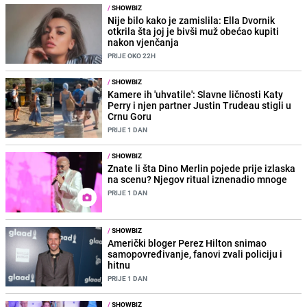
/
SHOWBIZ
Nije bilo kako je zamislila: Ella Dvornik
otkrila šta joj je bivši muž obećao kupiti
nakon vjenčanja
PRIJE OKO 22H
/
SHOWBIZ
Kamere ih 'uhvatile': Slavne ličnosti Katy
Perry i njen partner Justin Trudeau stigli u
Crnu Goru
PRIJE 1 DAN
/
SHOWBIZ
Znate li šta Dino Merlin pojede prije izlaska
na scenu? Njegov ritual iznenadio mnoge
PRIJE 1 DAN
/
SHOWBIZ
Američki bloger Perez Hilton snimao
samopovređivanje, fanovi zvali policiju i
hitnu
PRIJE 1 DAN
/
SHOWBIZ