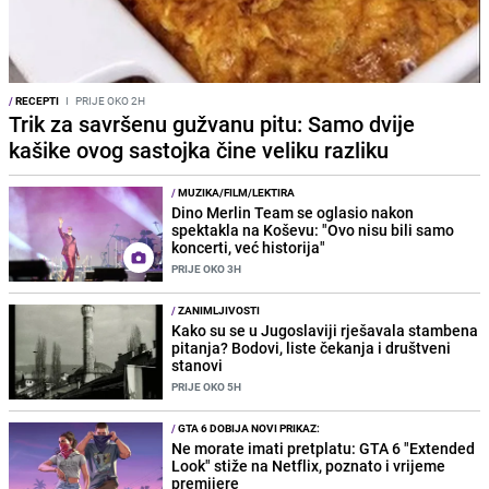
/
RECEPTI
I
PRIJE OKO 2H
Trik za savršenu gužvanu pitu: Samo dvije
kašike ovog sastojka čine veliku razliku
/
MUZIKA/FILM/LEKTIRA
Dino Merlin Team se oglasio nakon
spektakla na Koševu: "Ovo nisu bili samo
koncerti, već historija"
PRIJE OKO 3H
/
ZANIMLJIVOSTI
Kako su se u Jugoslaviji rješavala stambena
pitanja? Bodovi, liste čekanja i društveni
stanovi
PRIJE OKO 5H
/
GTA 6 DOBIJA NOVI PRIKAZ:
Ne morate imati pretplatu: GTA 6 "Extended
Look" stiže na Netflix, poznato i vrijeme
premijere