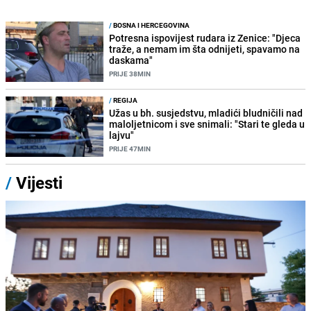
/
BOSNA I HERCEGOVINA
Potresna ispovijest rudara iz Zenice: "Djeca
traže, a nemam im šta odnijeti, spavamo na
daskama"
PRIJE 38MIN
/
REGIJA
Užas u bh. susjedstvu, mladići bludničili nad
maloljetnicom i sve snimali: "Stari te gleda u
lajvu"
PRIJE 47MIN
/
Vijesti