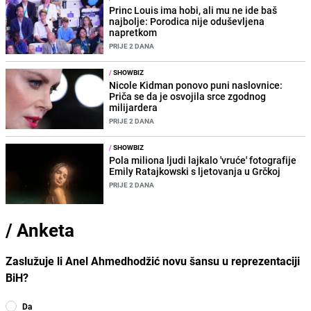
Princ Louis ima hobi, ali mu ne ide baš
najbolje: Porodica nije oduševljena
napretkom
PRIJE 2 DANA
/
SHOWBIZ
Nicole Kidman ponovo puni naslovnice:
Priča se da je osvojila srce zgodnog
milijardera
PRIJE 2 DANA
/
SHOWBIZ
Pola miliona ljudi lajkalo 'vruće' fotografije
Emily Ratajkowski s ljetovanja u Grčkoj
PRIJE 2 DANA
/
Anketa
Zaslužuje li Anel Ahmedhodžić novu šansu u reprezentaciji
BiH?
Da