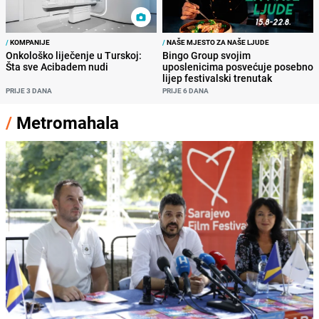
/
KOMPANIJE
/
NAŠE MJESTO ZA NAŠE LJUDE
Onkološko liječenje u Turskoj:
Bingo Group svojim
Šta sve Acibadem nudi
uposlenicima posvećuje posebno
lijep festivalski trenutak
PRIJE 3 DANA
PRIJE 6 DANA
/
Metromahala