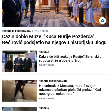
/
BOSNA I HERCEGOVINA
I
PRIJE 8MIN
Cazin dobio Muzej "Kuća Nurije Pozderca":
Bećirović podsjetio na njegovu historijsku ulogu
/
REGIJA
Kakva će biti reakcija Rusije? Zelenski u
subotu stiže u posjetu Srbiji
PRIJE 32MIN
/
BOSNA I HERCEGOVINA
Hit snimak iz Mostara, mladić svojim
rukama prefarbao pješački prelaz: "Kad
neće grad, neko mora"
PRIJE 57MIN
/
REGIJA